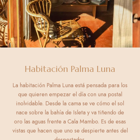
Habitación Palma Luna
La habitación Palma Luna está pensada para los
que quieren empezar el día con una postal
inolvidable. Desde la cama se ve cómo el sol
nace sobre la bahía de Isleta y va tiñendo de
oro las aguas frente a Cala Mambo. Es de esas
vistas que hacen que uno se despierte antes del
despertador.