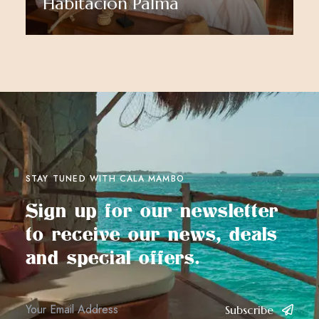
Habitación Palma
Ver más
STAY TUNED WITH CALA MAMBO
Sign up for our newsletter
to receive our news, deals
and special offers.
Subscribe